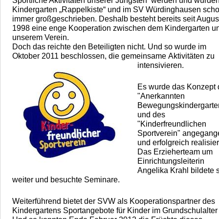
Sportliche Aktivitäten unserer Jüngsten werden und wurde
Kindergarten „Rappelkiste“ und im
SV Würdinghausen sch
immer großgeschrieben. Deshalb besteht bereits seit Augus
1998 eine
enge Kooperation zwischen dem Kindergarten u
unserem Verein.
Doch das reichte den Beteiligten nicht. Und so wurde im
Oktober 2011 beschlossen, die gemeinsame
Aktivitäten zu
intensivieren.
Es wurde das Konzept 
"Anerkannten
Bewegungskindergarte
und des
"Kinderfreundlichen
Sportverein"
angegang
und erfolgreich realisier
Das Erzieherteam um
Einrichtungsleiterin
Angelika Krahl bildete 
weiter und besuchte Seminare.
Weiterführend bietet der SVW als Kooperationspartner des
Kindergartens Sportangebote für Kinder im
Grundschulalter